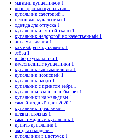
магазин купальников
1
леопардовый купальник
1
купальник салатовый
1
неоновые купальники
1
одежда для отпуска
1
купальник из жатой ткани
1
купальник недорогой но качественный
1
анна хилькевич
1
как выбрать купальник
1
зебра
1
выбор купальника
1
качественные купальники
1
купальник как самойловой
1
купальник неоновый
1
купальник бандо
1
купальник с принтом зебра
1
купальников много не бывает
1
купальники на мальдивы
1
самый модный цвет 2020
1
купальник идеальный
1
шляпа пляжная
1
самый модный купальник
1
купить купальник
1
звезды и модели
1
купальники в цветочек
1