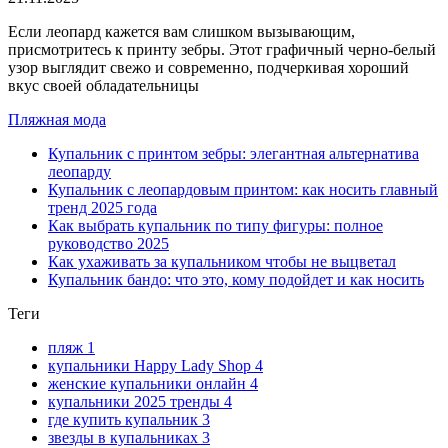
Если леопард кажется вам слишком вызывающим,
присмотритесь к принту зебры. Этот графичный черно-белый
узор выглядит свежо и современно, подчеркивая хороший
вкус своей обладательницы
Пляжная мода
Купальник с принтом зебры: элегантная альтернатива
леопарду
Купальник с леопардовым принтом: как носить главный
тренд 2025 года
Как выбрать купальник по типу фигуры: полное
руководство 2025
Как ухаживать за купальником чтобы не выцветал
Купальник бандо: что это, кому подойдет и как носить
Теги
пляж
1
купальники Happy Lady Shop
4
женские купальники онлайн
4
купальники 2025 тренды
4
где купить купальник
3
звезды в купальниках
3