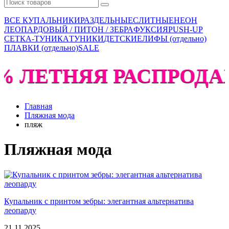
ВСЕ КУПАЛЬНИКИ
РАЗДЕЛЬНЫЕ
СЛИТНЫЕ
НЕОН
ЛЕОПАРДОВЫЙ / ПИТОН / ЗЕБРА
ФУКСИЯ
PUSH-UP
СЕТКА-ТУНИКА
ТУНИКИ
ДЕТСКИЕ
ЛИФЫ (отдельно)
ПЛАВКИ (отдельно)
SALE
% ЛЕТНЯЯ РАСПРОДАЖА
Главная
Пляжная мода
пляж
Пляжная мода
Купальник с принтом зебры: элегантная альтернатива
леопарду
21.11.2025