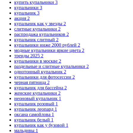
купить купальники
3
купальники
3
купальник
3
акция
2
купальник как у звезды
2
слитные купальники
2
распродажа купальников
2
купальник слитный
2
купальники ниже 2000 рублей
2
модные купальники яркие цвета
2
тренды 2025
2
купальники в москве
2
раздельные и слитные купальники
2
однотонный купальник
2
купальники для фотосессии
2
черная пятница
2
купальник для бассейна
2
женские купальники
2
неоновый купальник
1
купальник розовый
1
купальник леопард
1
оксана самойлова
1
купальник белый
1
купальник как у бузовой
1
мальдивы
1