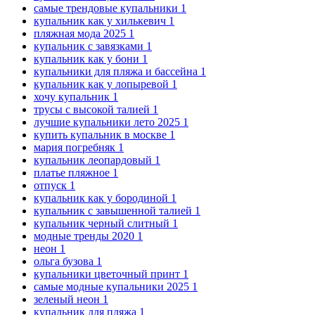
самые трендовые купальники
1
купальник как у хилькевич
1
пляжная мода 2025
1
купальник с завязками
1
купальник как у бони
1
купальники для пляжа и бассейна
1
купальник как у лопыревой
1
хочу купальник
1
трусы с высокой талией
1
лучшие купальники лето 2025
1
купить купальник в москве
1
мария погребняк
1
купальник леопардовый
1
платье пляжное
1
отпуск
1
купальник как у бородиной
1
купальник с завышенной талией
1
купальник черный слитный
1
модные тренды 2020
1
неон
1
ольга бузова
1
купальники цветочный принт
1
самые модные купальники 2025
1
зеленый неон
1
купальник для пляжа
1