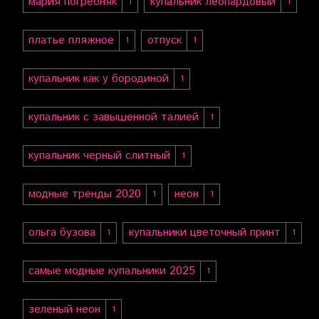
мария погребняк
купальник леопардовый
1
1
платье пляжное
отпуск
1
1
купальник как у бородиной
1
купальник с завышенной талией
1
купальник черный слитный
1
модные тренды 2020
неон
1
1
ольга бузова
купальники цветочный принт
1
1
самые модные купальники 2025
1
зеленый неон
1