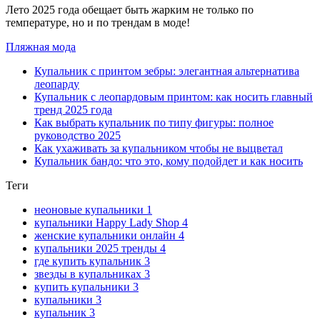
Лето 2025 года обещает быть жарким не только по
температуре, но и по трендам в моде!
Пляжная мода
Купальник с принтом зебры: элегантная альтернатива
леопарду
Купальник с леопардовым принтом: как носить главный
тренд 2025 года
Как выбрать купальник по типу фигуры: полное
руководство 2025
Как ухаживать за купальником чтобы не выцветал
Купальник бандо: что это, кому подойдет и как носить
Теги
неоновые купальники
1
купальники Happy Lady Shop
4
женские купальники онлайн
4
купальники 2025 тренды
4
где купить купальник
3
звезды в купальниках
3
купить купальники
3
купальники
3
купальник
3