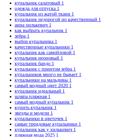
купальник салатовый
1
одежда для отпуска
1
купальник из жатой ткани
1
купальник недорогой но качественный
1
анна хилькевич
1
как выбрать купальник
1
зебра
1
выбор купальника
1
качественные купальники
1
купальник как самойловой
1
купальник неоновый
1
купальник бандо
1
купальник с принтом зебра
1
купальников много не бывает
1
купальники на мальдивы
1
самый модный цвет 2020
1
купальник идеальный
1
шляпа пляжная
1
самый модный купальник
1
купить купальник
1
звезды и модели
1
купальники в цветочек
1
самые трендовые купальники
1
купальник как у хилькевич
1
пляжная мода 2025
1