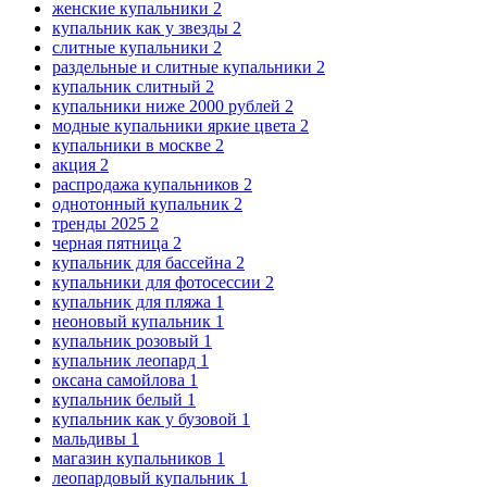
женские купальники
2
купальник как у звезды
2
слитные купальники
2
раздельные и слитные купальники
2
купальник слитный
2
купальники ниже 2000 рублей
2
модные купальники яркие цвета
2
купальники в москве
2
акция
2
распродажа купальников
2
однотонный купальник
2
тренды 2025
2
черная пятница
2
купальник для бассейна
2
купальники для фотосессии
2
купальник для пляжа
1
неоновый купальник
1
купальник розовый
1
купальник леопард
1
оксана самойлова
1
купальник белый
1
купальник как у бузовой
1
мальдивы
1
магазин купальников
1
леопардовый купальник
1