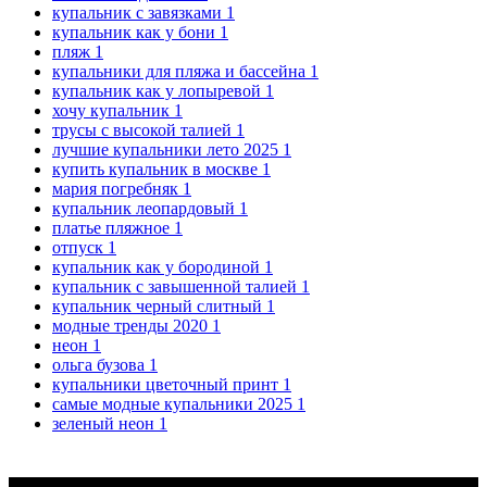
купальник с завязками
1
купальник как у бони
1
пляж
1
купальники для пляжа и бассейна
1
купальник как у лопыревой
1
хочу купальник
1
трусы с высокой талией
1
лучшие купальники лето 2025
1
купить купальник в москве
1
мария погребняк
1
купальник леопардовый
1
платье пляжное
1
отпуск
1
купальник как у бородиной
1
купальник с завышенной талией
1
купальник черный слитный
1
модные тренды 2020
1
неон
1
ольга бузова
1
купальники цветочный принт
1
самые модные купальники 2025
1
зеленый неон
1