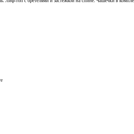
ь. Лиф-топ с бретелями и застежкой на спине. Чашечки в компле
те