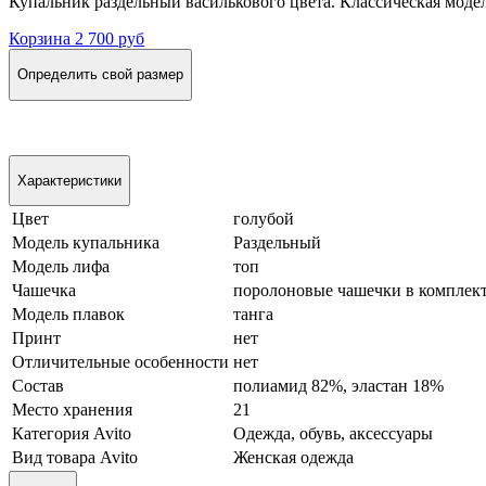
Купальник раздельный василькового цвета. Классическая модел
Корзина
2 700 руб
Определить свой размер
Характеристики
Цвет
голубой
Модель купальника
Раздельный
Модель лифа
топ
Чашечка
поролоновые чашечки в комплек
Модель плавок
танга
Принт
нет
Отличительные особенности
нет
Состав
полиамид 82%, эластан 18%
Место хранения
21
Категория Avito
Одежда, обувь, аксессуары
Вид товара Avito
Женская одежда