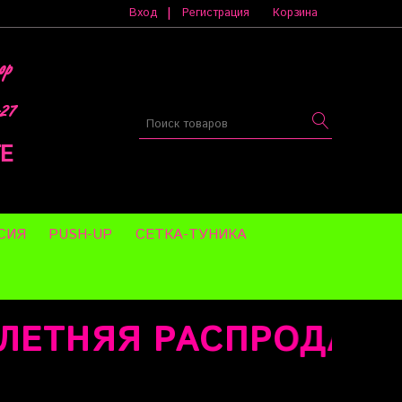
|
Вход
Регистрация
Корзина
op
-27
Е
СИЯ
PUSH-UP
СЕТКА-ТУНИКА
ТНЯЯ РАСПРОДАЖА !!