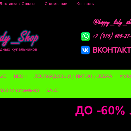
Доставка / Оплата
О компании
Контакты
@happy_lady_sh
+7 (915) 455-27
ВКОНТАКТ
ЫЕ
НЕОН
ЛЕОПАРДОВЫЙ / ПИТОН / ЗЕБРА
ФУК
ЛАВКИ (отдельно)
SALE
ДО -60% ЛЕ