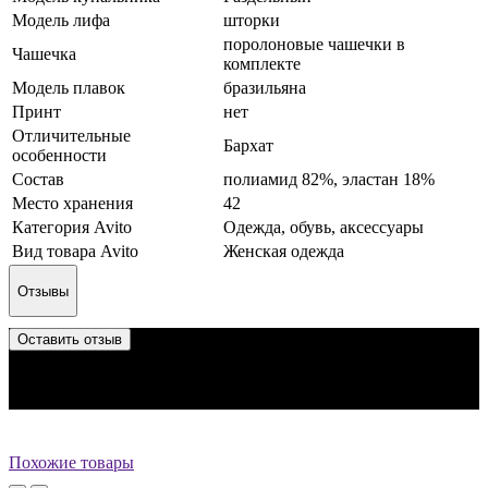
Модель лифа
шторки
поролоновые чашечки в
Чашечка
комплекте
Модель плавок
бразильяна
Принт
нет
Отличительные
Бархат
особенности
Состав
полиамид 82%, эластан 18%
Место хранения
42
Категория Avito
Одежда, обувь, аксессуары
Вид товара Avito
Женская одежда
Отзывы
Оставить отзыв
Отзыв успешно отправлен.
Он будет проверен администратором перед публикацией.
Перед публикацией отзывы проходят модерацию
Похожие товары