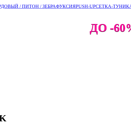
ДОВЫЙ / ПИТОН / ЗЕБРА
ФУКСИЯ
PUSH-UP
СЕТКА-ТУНИК
ДО -60%
NK