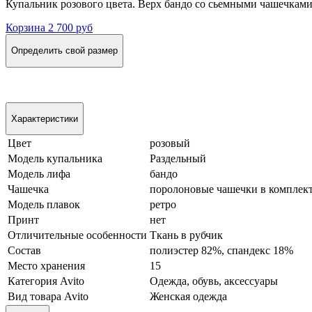
Купальник розового цвета. Верх бандо со сьемными чашечками.
Корзина
2 700 руб
Определить свой размер
Характеристики
Цвет
розовый
Модель купальника
Раздельный
Модель лифа
бандо
Чашечка
поролоновые чашечки в комплек
Модель плавок
ретро
Принт
нет
Отличительные особенности
Ткань в рубчик
Состав
полиэстер 82%, спандекс 18%
Место хранения
15
Категория Avito
Одежда, обувь, аксессуары
Вид товара Avito
Женская одежда